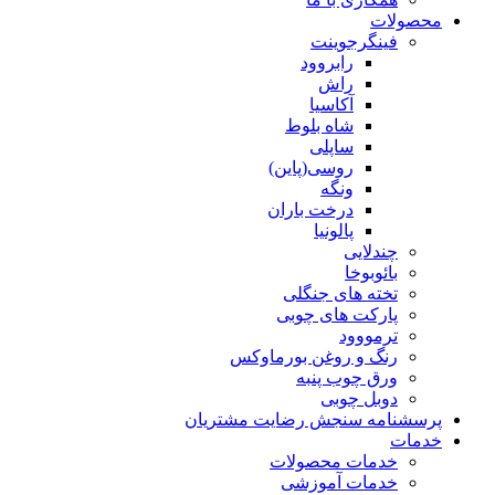
محصولات
فینگرجوینت
رابروود
راش
آکاسیا
شاه بلوط
ساپلی
روسی(پاین)
ونگه
درخت باران
پالونیا
چندلایی
بائوبوخا
تخته های جنگلی
پارکت های چوبی
ترمووود
رنگ و روغن بورماوکس
ورق چوب پنبه
دوبل چوبی
پرسشنامه سنجش رضایت مشتریان
خدمات
خدمات محصولات
خدمات آموزشی