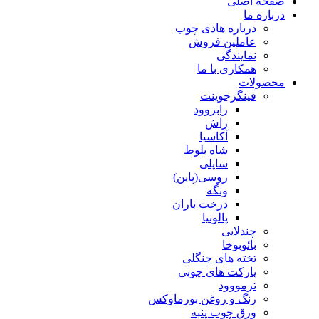
صفحه اصلی
درباره ما
درباره هادی چوب
عاملین فروش
نمایندگی
همکاری با ما
محصولات
فینگرجوینت
رابروود
راش
آکاسیا
شاه بلوط
ساپلی
روسی(پاین)
ونگه
درخت باران
پالونیا
چندلایی
بائوبوخا
تخته های جنگلی
پارکت های چوبی
ترمووود
رنگ و روغن بورماوکس
ورق چوب پنبه