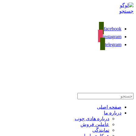
جستجو
facebook
instagram
telegram
02133281589
تماس با ما
صفحه اصلی
درباره ما
درباره هادی چوب
عاملین فروش
نمایندگی
همکاری با ما