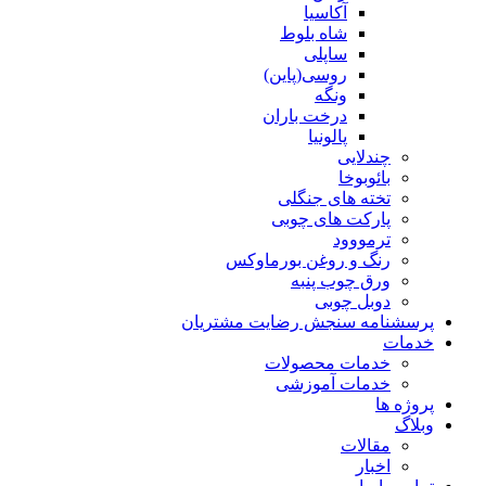
آکاسیا
شاه بلوط
ساپلی
روسی(پاین)
ونگه
درخت باران
پالونیا
چندلایی
بائوبوخا
تخته های جنگلی
پارکت های چوبی
ترمووود
رنگ و روغن بورماوکس
ورق چوب پنبه
دوبل چوبی
پرسشنامه سنجش رضایت مشتریان
خدمات
خدمات محصولات
خدمات آموزشی
پروژه ها
وبلاگ
مقالات
اخبار