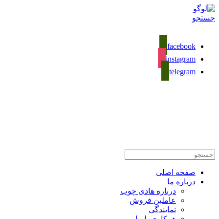
جستجو
facebook
instagram
telegram
02133281589
تماس با ما
صفحه اصلی
درباره ما
درباره هادی چوب
عاملین فروش
نمایندگی
همکاری با ما