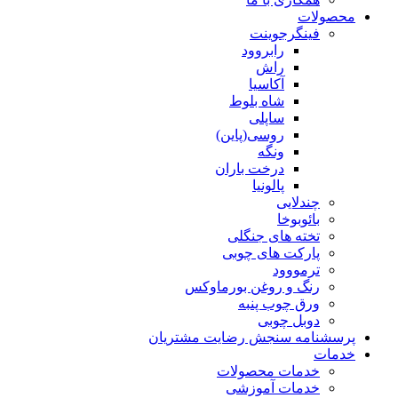
محصولات
فینگرجوینت
رابروود
راش
آکاسیا
شاه بلوط
ساپلی
روسی(پاین)
ونگه
درخت باران
پالونیا
چندلایی
بائوبوخا
تخته های جنگلی
پارکت های چوبی
ترمووود
رنگ و روغن بورماوکس
ورق چوب پنبه
دوبل چوبی
پرسشنامه سنجش رضایت مشتریان
خدمات
خدمات محصولات
خدمات آموزشی