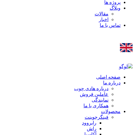
پروژه ها
وبلاگ
مقالات
اخبار
تماس با ما
صفحه اصلی
درباره ما
درباره هادی چوب
عاملین فروش
نمایندگی
همکاری با ما
محصولات
فینگرجوینت
رابروود
راش
آکاسیا