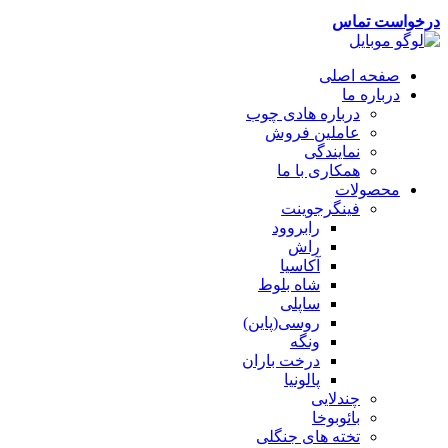
درخواست تماس
صفحه اصلی
درباره ما
درباره هادی چوب
عاملین فروش
نمایندگی
همکاری با ما
محصولات
فینگرجوینت
رابروود
راش
آکاسیا
شاه بلوط
ساپلی
روسی(پاین)
ونگه
درخت باران
پالونیا
چندلایی
بائوبوخا
تخته های جنگلی