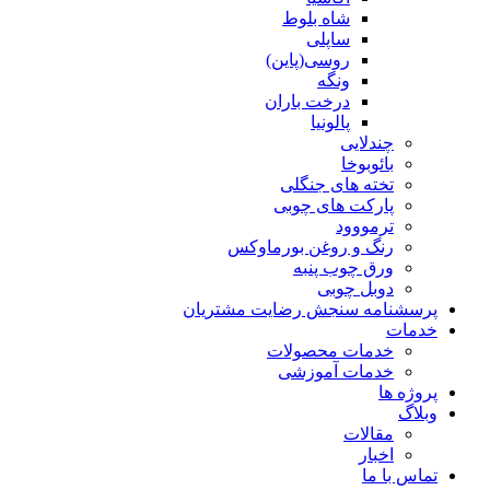
شاه بلوط
ساپلی
روسی(پاین)
ونگه
درخت باران
پالونیا
چندلایی
بائوبوخا
تخته های جنگلی
پارکت های چوبی
ترمووود
رنگ و روغن بورماوکس
ورق چوب پنبه
دوبل چوبی
پرسشنامه سنجش رضایت مشتریان
خدمات
خدمات محصولات
خدمات آموزشی
پروژه ها
وبلاگ
مقالات
اخبار
تماس با ما