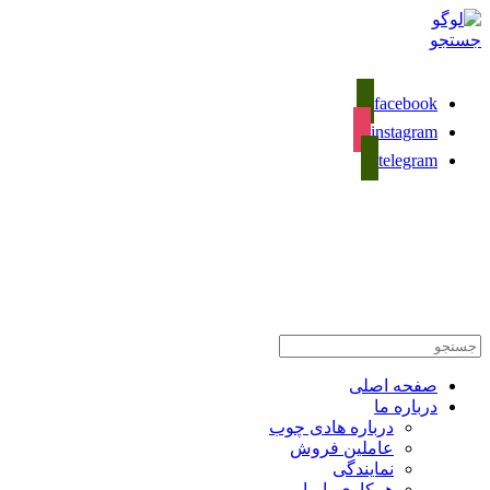
جستجو
facebook
instagram
telegram
02133281589
تماس با ما
صفحه اصلی
درباره ما
درباره هادی چوب
عاملین فروش
نمایندگی
همکاری با ما