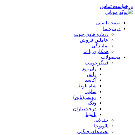
درخواست تماس
صفحه اصلی
درباره ما
درباره هادی چوب
عاملین فروش
نمایندگی
همکاری با ما
محصولات
فینگرجوینت
رابروود
راش
آکاسیا
شاه بلوط
ساپلی
روسی(پاین)
ونگه
درخت باران
پالونیا
چندلایی
بائوبوخا
تخته های جنگلی