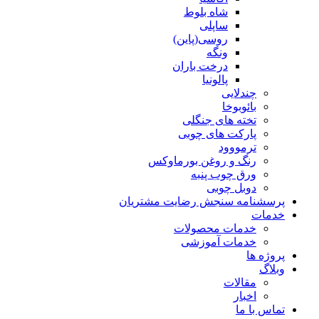
شاه بلوط
ساپلی
روسی(پاین)
ونگه
درخت باران
پالونیا
چندلایی
بائوبوخا
تخته های جنگلی
پارکت های چوبی
ترمووود
رنگ و روغن بورماوکس
ورق چوب پنبه
دوبل چوبی
پرسشنامه سنجش رضایت مشتریان
خدمات
خدمات محصولات
خدمات آموزشی
پروژه ها
وبلاگ
مقالات
اخبار
تماس با ما