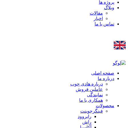
پروژه ها
وبلاگ
مقالات
اخبار
تماس با ما
صفحه اصلی
درباره ما
درباره هادی چوب
عاملین فروش
نمایندگی
همکاری با ما
محصولات
فینگرجوینت
رابروود
راش
آکاسیا