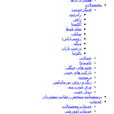
محصولات
فینگرجوینت
رابروود
راش
آکاسیا
شاه بلوط
ساپلی
روسی(پاین)
ونگه
درخت باران
پالونیا
چندلایی
بائوبوخا
تخته های جنگلی
پارکت های چوبی
ترمووود
رنگ و روغن بورماوکس
ورق چوب پنبه
دوبل چوبی
پرسشنامه سنجش رضایت مشتریان
خدمات
خدمات محصولات
خدمات آموزشی