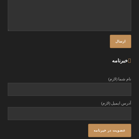
خبرنامه
نام شما (لازم)
آدرس ایمیل (لازم)