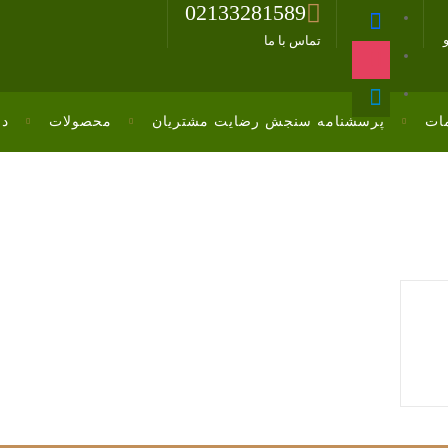
02133281589
تماس با ما
ات
پرسشنامه سنجش رضایت مشتریان
محصولات
در