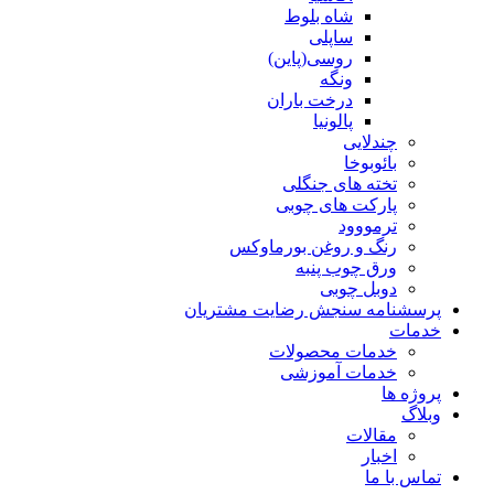
شاه بلوط
ساپلی
روسی(پاین)
ونگه
درخت باران
پالونیا
چندلایی
بائوبوخا
تخته های جنگلی
پارکت های چوبی
ترمووود
رنگ و روغن بورماوکس
ورق چوب پنبه
دوبل چوبی
پرسشنامه سنجش رضایت مشتریان
خدمات
خدمات محصولات
خدمات آموزشی
پروژه ها
وبلاگ
مقالات
اخبار
تماس با ما