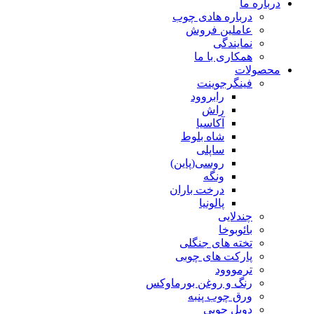
درباره ما
درباره هادی چوب
عاملین فروش
نمایندگی
همکاری با ما
محصولات
فینگرجوینت
رابروود
راش
آکاسیا
شاه بلوط
ساپلی
روسی(پاین)
ونگه
درخت باران
پالونیا
چندلایی
بائوبوخا
تخته های جنگلی
پارکت های چوبی
ترمووود
رنگ و روغن بورماوکس
ورق چوب پنبه
دوبل چوبی