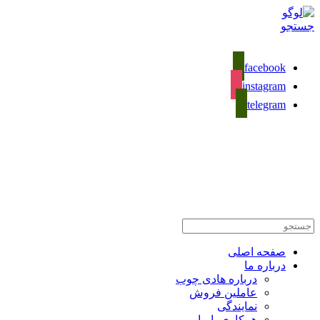
جستجو
facebook
instagram
telegram
02133281589
تماس با ما
صفحه اصلی
درباره ما
درباره هادی چوب
عاملین فروش
نمایندگی
همکاری با ما