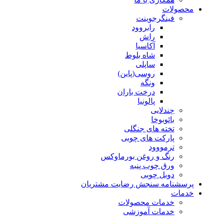
محصولات
فینگرجوینت
رابروود
راش
آکاسیا
شاه بلوط
ساپلی
روسی(پاین)
ونگه
درخت باران
پالونیا
چندلایی
بائوبوخا
تخته های جنگلی
پارکت های چوبی
ترمووود
رنگ و روغن بورماوکس
ورق چوب پنبه
دوبل چوبی
پرسشنامه سنجش رضایت مشتریان
خدمات
خدمات محصولات
خدمات آموزشی