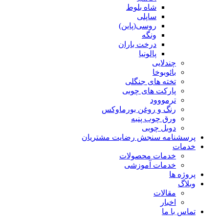
شاه بلوط
ساپلی
روسی(پاین)
ونگه
درخت باران
پالونیا
چندلایی
بائوبوخا
تخته های جنگلی
پارکت های چوبی
ترمووود
رنگ و روغن بورماوکس
ورق چوب پنبه
دوبل چوبی
پرسشنامه سنجش رضایت مشتریان
خدمات
خدمات محصولات
خدمات آموزشی
پروژه ها
وبلاگ
مقالات
اخبار
تماس با ما