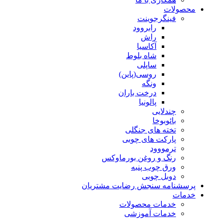
محصولات
فینگرجوینت
رابروود
راش
آکاسیا
شاه بلوط
ساپلی
روسی(پاین)
ونگه
درخت باران
پالونیا
چندلایی
بائوبوخا
تخته های جنگلی
پارکت های چوبی
ترمووود
رنگ و روغن بورماوکس
ورق چوب پنبه
دوبل چوبی
پرسشنامه سنجش رضایت مشتریان
خدمات
خدمات محصولات
خدمات آموزشی