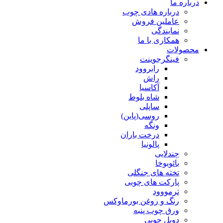
درباره ما
درباره هادی چوب
عاملین فروش
نمایندگی
همکاری با ما
محصولات
فینگرجوینت
رابروود
راش
آکاسیا
شاه بلوط
ساپلی
روسی(پاین)
ونگه
درخت باران
پالونیا
چندلایی
بائوبوخا
تخته های جنگلی
پارکت های چوبی
ترمووود
رنگ و روغن بورماوکس
ورق چوب پنبه
دوبل چوبی