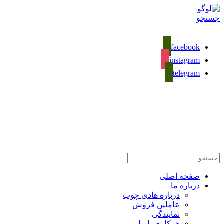
جستجو
facebook
instagram
telegram
02133281589
تماس با ما
صفحه اصلی
درباره ما
درباره هادی چوب
عاملین فروش
نمایندگی
همکاری با ما