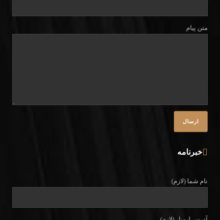
متن پیام
خبرنامه
نام شما (لازم)
آدرس ایمیل (لازم)