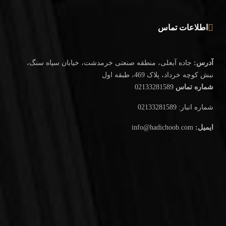
اطلاعات تماس
آدرس:
جاده آبعلی، منطقه صنعتی خرمدشت، خیابان سیاه سنگ،
نبش کوچه خرداد، پلاک 469، طبقه اول
شماره تماس
02133281589
شماره انبار: 02133281589
ایمیل:
info@hadichoob.com