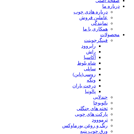
صفحه اصلی
درباره ما
درباره هادی چوب
عاملین فروش
نمایندگی
همکاری با ما
محصولات
فینگرجوینت
رابروود
راش
آکاسیا
شاه بلوط
ساپلی
روسی(پاین)
ونگه
درخت باران
پالونیا
چندلایی
بائوبوخا
تخته های جنگلی
پارکت های چوبی
ترمووود
رنگ و روغن بورماوکس
ورق چوب پنبه