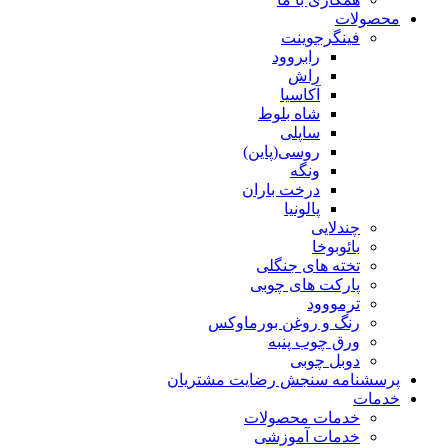
محصولات
فینگرجوینت
رابروود
راش
آکاسیا
شاه بلوط
ساپلی
روسی(پاین)
ونگه
درخت باران
پالونیا
چندلایی
بائوبوخا
تخته های جنگلی
پارکت های چوبی
ترمووود
رنگ و روغن بورماوکس
ورق چوب پنبه
دوبل چوبی
پرسشنامه سنجش رضایت مشتریان
خدمات
خدمات محصولات
خدمات آموزشی