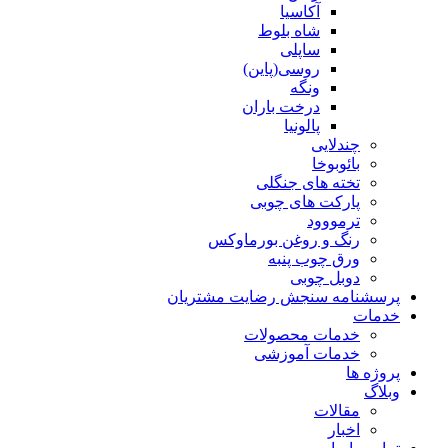
آکاسیا
شاه بلوط
ساپلی
روسی(پاین)
ونگه
درخت باران
پالونیا
چندلایی
بائوبوخا
تخته های جنگلی
پارکت های چوبی
ترمووود
رنگ و روغن بورماوکس
ورق چوب پنبه
دوبل چوبی
پرسشنامه سنجش رضایت مشتریان
خدمات
خدمات محصولات
خدمات آموزشی
پروژه ها
وبلاگ
مقالات
اخبار