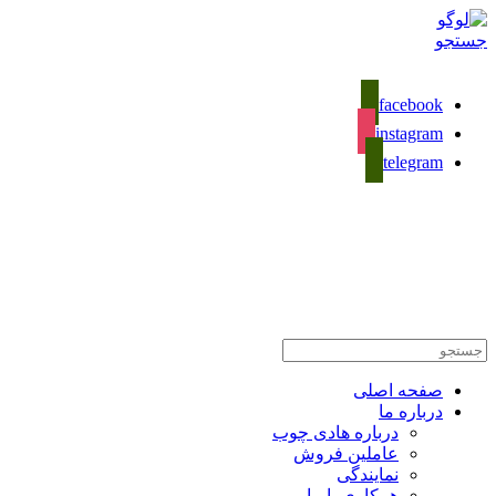
جستجو
facebook
instagram
telegram
02133281589
تماس با ما
صفحه اصلی
درباره ما
درباره هادی چوب
عاملین فروش
نمایندگی
همکاری با ما