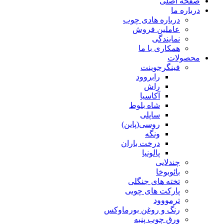
صفحه اصلی
درباره ما
درباره هادی چوب
عاملین فروش
نمایندگی
همکاری با ما
محصولات
فینگرجوینت
رابروود
راش
آکاسیا
شاه بلوط
ساپلی
روسی(پاین)
ونگه
درخت باران
پالونیا
چندلایی
بائوبوخا
تخته های جنگلی
پارکت های چوبی
ترمووود
رنگ و روغن بورماوکس
ورق چوب پنبه