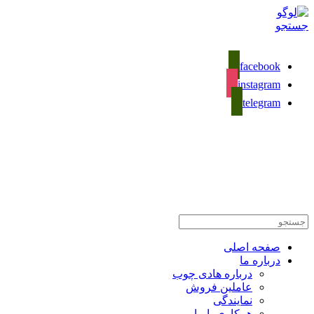
جستجو
facebook
instagram
telegram
02133281589
تماس با ما
صفحه اصلی
درباره ما
درباره هادی چوب
عاملین فروش
نمایندگی
همکاری با ما