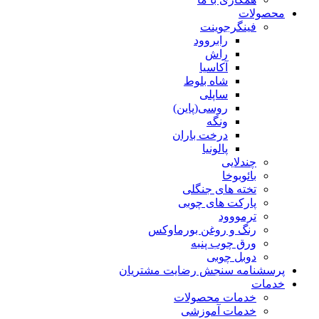
محصولات
فینگرجوینت
رابروود
راش
آکاسیا
شاه بلوط
ساپلی
روسی(پاین)
ونگه
درخت باران
پالونیا
چندلایی
بائوبوخا
تخته های جنگلی
پارکت های چوبی
ترمووود
رنگ و روغن بورماوکس
ورق چوب پنبه
دوبل چوبی
پرسشنامه سنجش رضایت مشتریان
خدمات
خدمات محصولات
خدمات آموزشی