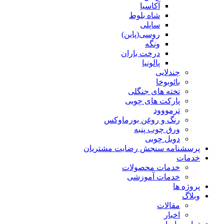
آکاسیا
شاه بلوط
ساپلی
روسی(پاین)
ونگه
درخت باران
پالونیا
چندلایی
بائوبوخا
تخته های جنگلی
پارکت های چوبی
ترمووود
رنگ و روغن بورماوکس
ورق چوب پنبه
دوبل چوبی
پرسشنامه سنجش رضایت مشتریان
خدمات
خدمات محصولات
خدمات آموزشی
پروژه ها
وبلاگ
مقالات
اخبار