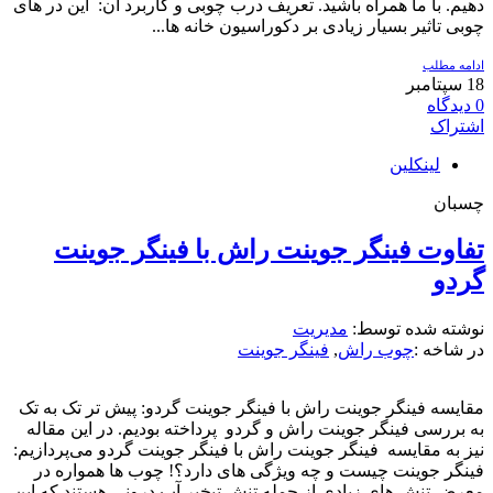
دهیم. با ما همراه باشید. تعریف درب چوبی و کاربرد آن: این در های
چوبی تاثیر بسیار زیادی بر دکوراسیون خانه‌ ها...
ادامه مطلب
18
سپتامبر
0
دیدگاه
اشتراک
لینکلین
چسبان
تفاوت فینگر جوینت راش با فینگر جوینت
گردو
نوشته شده توسط:
مدیریت
در شاخه :
چوب راش
,
فینگر جوینت
مقایسه فینگر جوینت راش با فینگر جوینت گردو: پیش تر تک به تک
به بررسی فینگر جوینت راش و گردو پرداخته بودیم. در این مقاله
نیز به مقایسه فینگر جوینت راش با فینگر جوینت گردو می‌پردازیم:
فینگر جوینت چیست و چه ویژگی های دارد؟! چوب ها همواره در
معرض تنش های زیادی از جمله تنش تبخیر آب درونی هستند که این